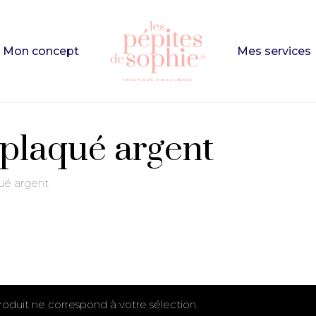
Cart
Mon concept
Mes services
e
to search or ESC to close
 plaqué argent
qué argent
oduit ne correspond à votre sélection.