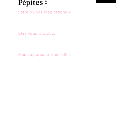
Pépites :
Votre ou vos inspirations ?
Etes vous plutôt ...
Mes capsules temporelles