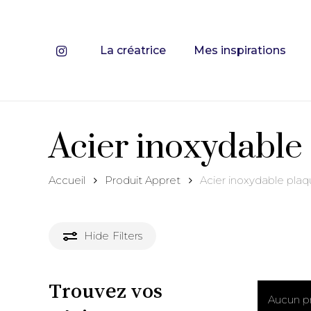
Skip
to
main
instagram
La créatrice
Mes inspirations
Recherch
content
de
produits
Hit enter 
Acier inoxydable
Accueil
Produit Appret
Acier inoxydable pla
Hide
Filters
Trouvez vos
Aucun pr