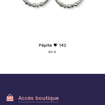
Votre panier est vide.
Pépite 💝 142
80
€
Go to shop
Accès boutique