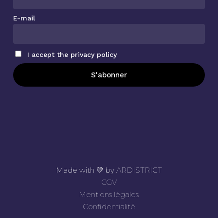
E-mail
I accept the privacy policy
Made with 💛 by
ARDISTRICT
Sous-total :
0
€
CGV
Mentions légales
Voir le panier
Commander
Confidentialité