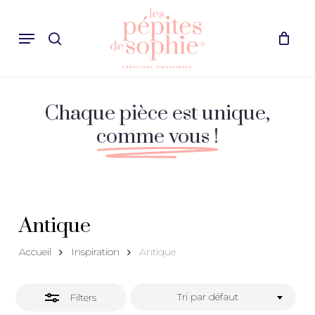
Skip
Recherche
to
Menu
Close
search
Cart
Close
de
Cart
main
Filters
produits
content
Chaque pièce est unique,
comme vous !
Antique
Accueil
Inspiration
Antique
Tri par défaut
Filters