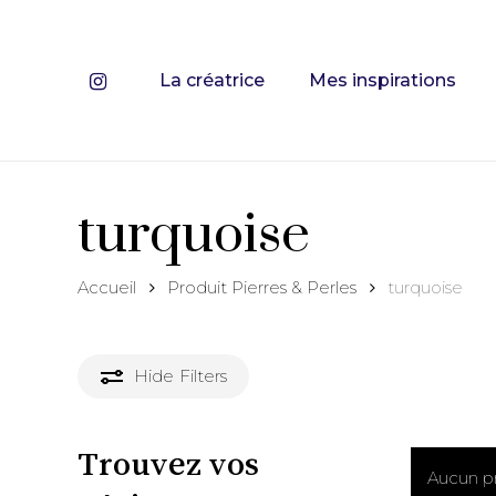
Skip
to
main
instagram
La créatrice
Mes inspirations
Recherch
content
de
produits
Hit enter 
turquoise
Accueil
Produit Pierres & Perles
turquoise
Hide
Filters
Trouvez vos
Aucun pr