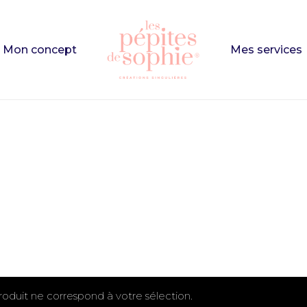
Cart
Mon concept
Mes services
e
to search or ESC to close
oduit ne correspond à votre sélection.