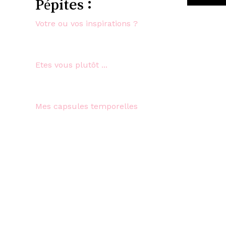
Pépites :
Votre ou vos inspirations ?
Etes vous plutôt ...
Mes capsules temporelles