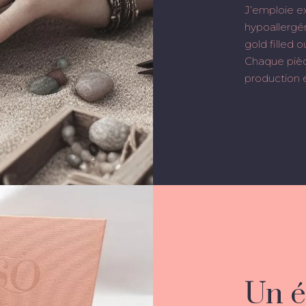
J’emploie e
hypoallergén
gold filled 
Chaque pièc
production e
Un é