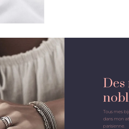
Des 
nobl
Tous mes bij
dans mon ate
parisienne.