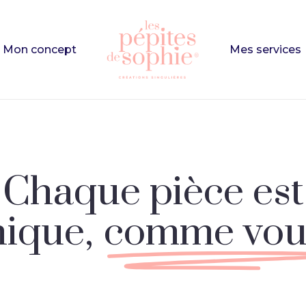
Cart
Mon concept
Mes services
e
to search or ESC to close
Chaque pièce est
nique,
comme vous