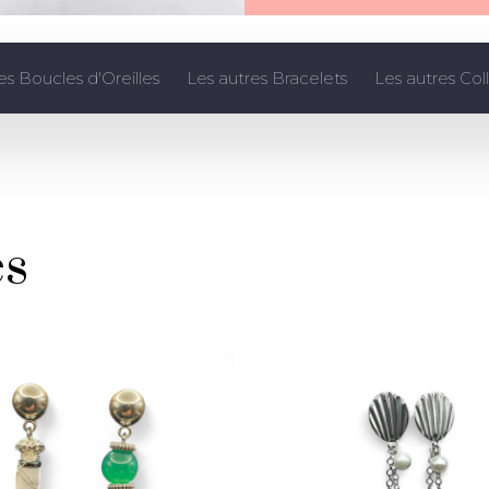
es Boucles d'Oreilles
Les autres Bracelets
Les autres Coll
es