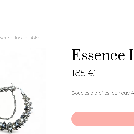
ssence Inoubliable
Essence I
185
€
Boucles d’oreilles Iconique 