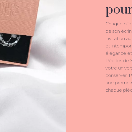
pour
Chaque bijo
de son écri
invitation a
et intempore
élégance et
Pépites de 
votre univers
conserver. Pl
une promesse
chaque pièce