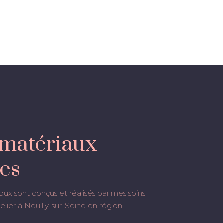
matériaux
es
oux sont conçus et réalisés par mes soins
lier à Neuilly-sur-Seine en région