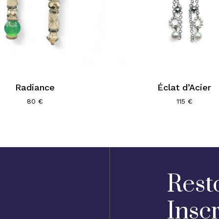
Radiance
Éclat d’Acier
80
€
115
€
Rest
Insc