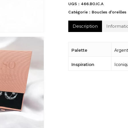
UGS :
466.BO.IC.A
Catégorie :
Boucles d'oreilles
Description
Informat
Palette
Argen
Inspiration
Iconiq