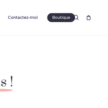
Close
Cart
search
Contactez-moi
Boutique
 !