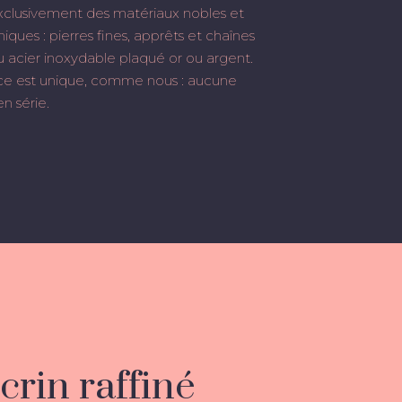
xclusivement des matériaux nobles et
iques : pierres fines, apprêts et chaînes
ou acier inoxydable plaqué or ou argent.
e est unique, comme nous : aucune
n série.
Votre panier est vide.
Go to shop
crin raffiné