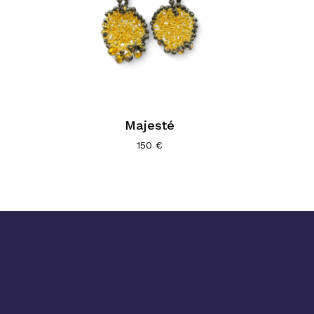
Majesté
150
€