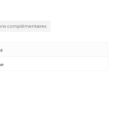
ions complémentaires
té
ue