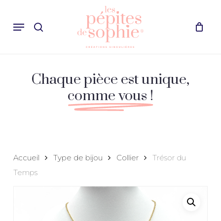
Skip
Recherche
to
Menu
search
Cart
Close
de
Cart
main
produits
content
Chaque pièce est unique,
comme vous !
Accueil
Type de bijou
Collier
Trésor du
Temps