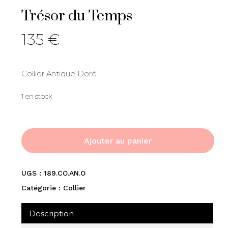
Trésor du Temps
135
€
Collier Antique Doré
1 en stock
Ajouter au panier
UGS :
189.CO.AN.O
Catégorie :
Collier
Description