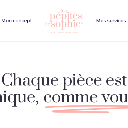
Cart
Mon concept
Mes services
e
to search or ESC to close
Chaque pièce est
nique,
comme vous