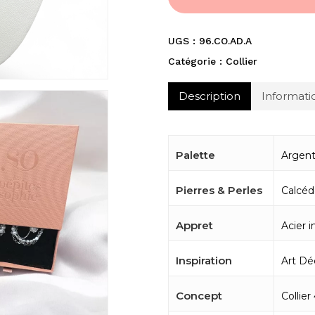
UGS :
96.CO.AD.A
Catégorie :
Collier
Description
Informat
Palette
Argen
Pierres & Perles
Calcéd
Appret
Acier 
Inspiration
Art Dé
Concept
Collie