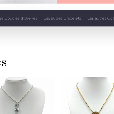
es Boucles d'Oreilles
Les autres Bracelets
Les autres Coll
es