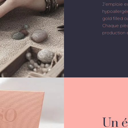
J’emploie e
hypoallergén
gold filled 
Chaque pièc
production e
Un é