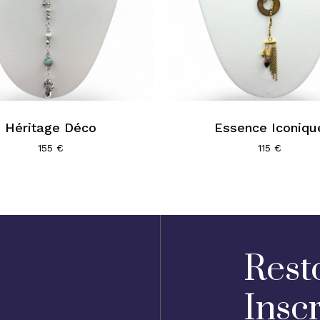
Héritage Déco
Essence Iconiqu
155
€
115
€
Rest
Insc