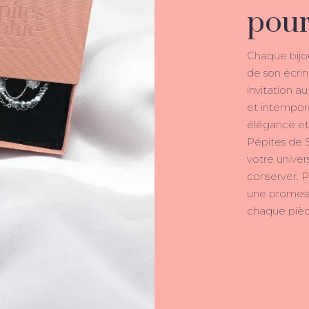
pour
Chaque bijo
de son écri
invitation a
et intempore
élégance et
Pépites de 
votre univers
conserver. Pl
une promesse
chaque pièce