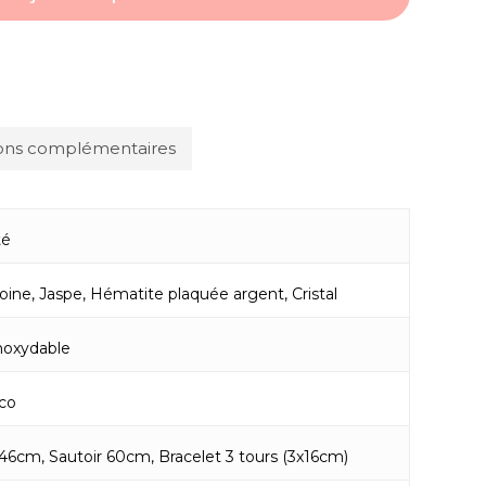
ions complémentaires
té
oine, Jaspe, Hématite plaquée argent, Cristal
inoxydable
co
r 46cm, Sautoir 60cm, Bracelet 3 tours (3x16cm)