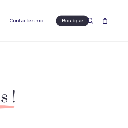
Close
Cart
search
Contactez-moi
Boutique
 !