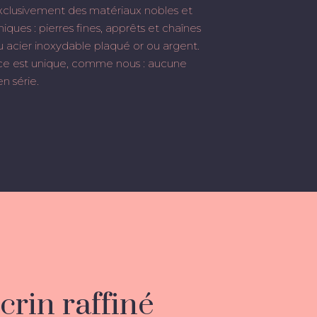
xclusivement des matériaux nobles et
iques : pierres fines, apprêts et chaînes
ou acier inoxydable plaqué or ou argent.
e est unique, comme nous : aucune
n série.
Votre panier est vide.
Go to shop
crin raffiné