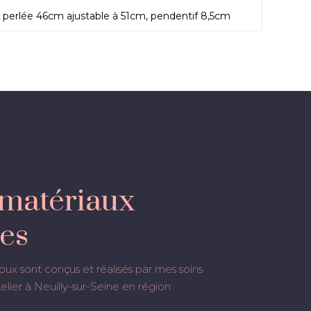
 perlée 46cm ajustable à 51cm, pendentif 8,5cm
matériaux
es
oux sont conçus et réalisés par mes soins
lier à Neuilly-sur-Seine en région