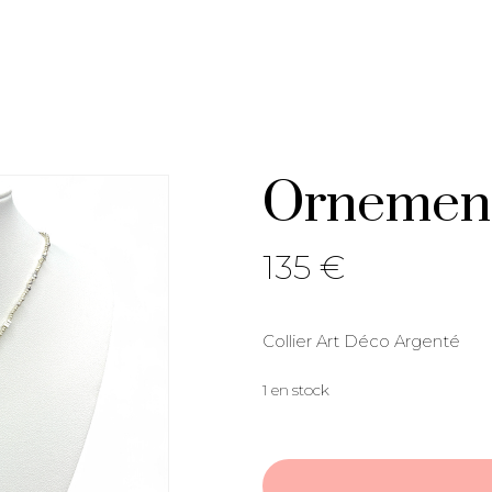
Ornement
135
€
Collier Art Déco Argenté
1 en stock