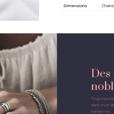
Dimensions
Chaîne
Des 
nobl
Tous mes bij
dans mon ate
parisienne.