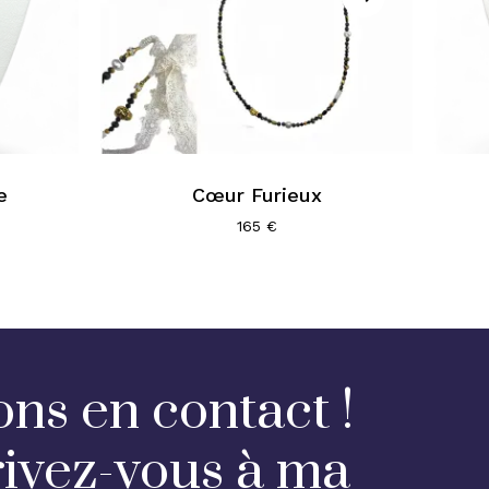
e
Cœur Furieux
165
€
ons en contact !
rivez-vous à ma